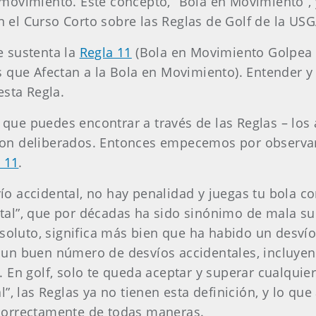
movimiento. Este concepto, “Bola en Movimiento”, 
en el Curso Corto sobre las Reglas de Golf de la USG
e sustenta la
Regla 11
(Bola en Movimiento Golpea 
 que Afectan a la Bola en Movimiento). Entender y
esta Regla.
ue puedes encontrar a través de las Reglas – los 
on deliberados. Entonces empecemos por observar 
 11
.
o accidental, no hay penalidad y juegas tu bola co
l”, que por décadas ha sido sinónimo de mala suert
bsoluto, significa más bien que ha habido un desvío
un buen número de desvíos accidentales, incluyen
 En golf, solo te queda aceptar y superar cualquie
”, las Reglas ya no tienen esta definición, y lo qu
correctamente de todas maneras.