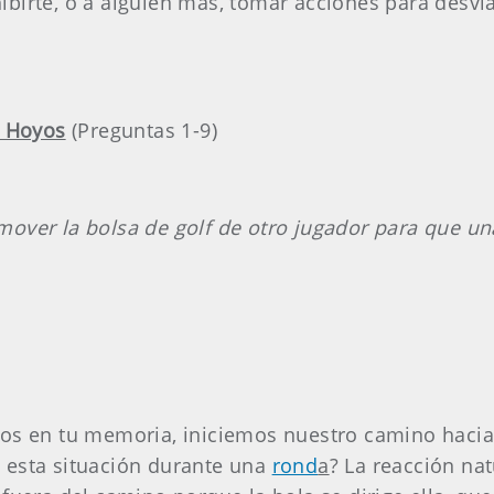
ibirte, o a alguien más, tomar acciones para desv
e Hoyos
(Preguntas 1-9)
mover la bolsa de golf de otro jugador para que u
cos en tu memoria, iniciemos nuestro camino hacia 
 esta situación durante una
rond
a
? La reacción nat