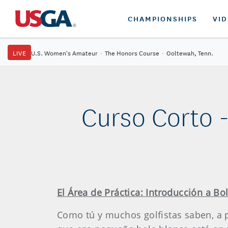
CHAMPIONSHIPS
VI
LIVE
U.S. Women's Amateur
·
The Honors Course
·
Ooltewah, Tenn.
Curso Corto 
El Área de Práctica: Introducción a B
Como tú y muchos golfistas saben, a 