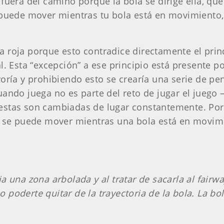
 fuera del camino porque la bola se dirige ella, qu
 puede mover mientras tu bola está en movimiento,
 roja porque esto contradice directamente el princ
l. Esta “excepción” a ese principio está presente p
yoría y prohibiendo esto se crearía una serie de p
uando juega no es parte del reto de jugar el juego –
 estas son cambiadas de lugar constantemente. Por
r se puede mover mientras una bola está en movimi
a una zona arbolada y al tratar de sacarla al fairw
 no poderte quitar de la trayectoria de la bola. La 