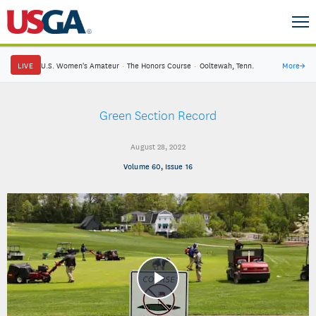
LIVE
U.S. Women's Amateur
·
The Honors Course
·
Ooltewah, Tenn.
More
→
Green Section Record
August 28, 2022
Volume 60, Issue 16
Play