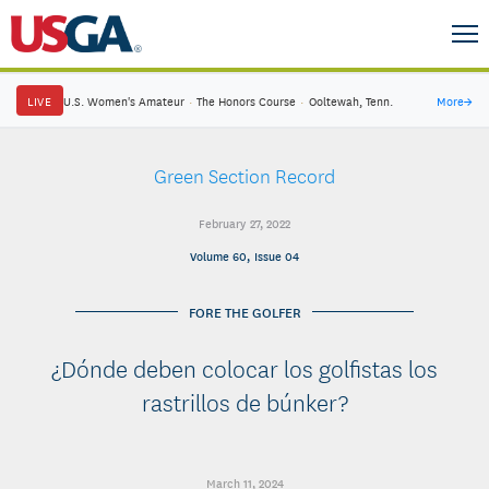
LIVE
U.S. Women's Amateur
·
The Honors Course
·
Ooltewah, Tenn.
More
→
Green Section Record
February 27, 2022
Volume 60, Issue 04
FORE THE GOLFER
¿Dónde deben colocar los golfistas los
rastrillos de búnker?
March 11, 2024