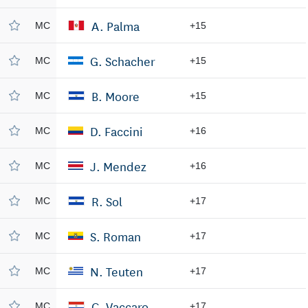
A. Palma
MC
+15
G. Schacher
MC
+15
B. Moore
MC
+15
D. Faccini
MC
+16
J. Mendez
MC
+16
R. Sol
MC
+17
S. Roman
MC
+17
N. Teuten
MC
+17
C. Vaccaro
MC
+17