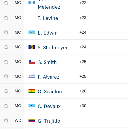
MC
+22
Melendez
T. Levine
MC
+23
E. Edwin
MC
+24
S. Stollmeyer
MC
+24
S. Smith
MC
+25
F. Alvarez
MC
+25
G. Scanlon
MC
+26
C. Devaux
MC
+30
G. Trujillo
WD
-
-