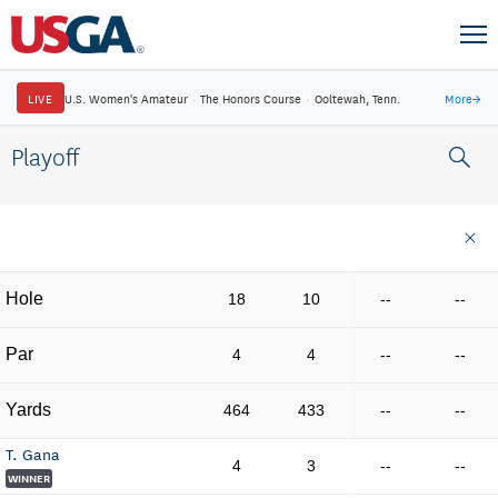
LIVE
U.S. Women's Amateur
·
The Honors Course
·
Ooltewah, Tenn.
More
→
Playoff
Hole
18
10
--
--
Par
4
4
--
--
Yards
464
433
--
--
T. Gana
4
3
--
--
WINNER