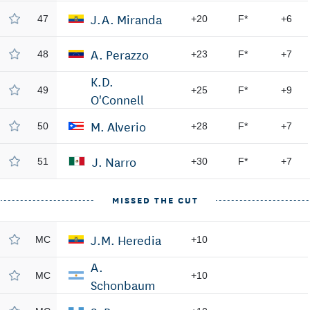
J.A. Miranda
47
+20
F*
+6
A. Perazzo
48
+23
F*
+7
K.D.
49
+25
F*
+9
O'Connell
M. Alverio
50
+28
F*
+7
J. Narro
51
+30
F*
+7
MISSED THE CUT
J.M. Heredia
MC
+10
A.
MC
+10
Schonbaum