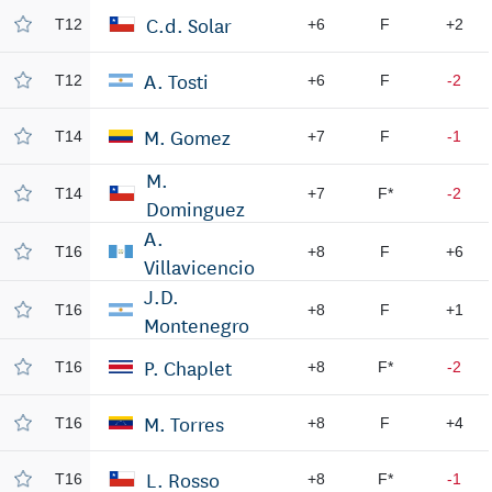
C.d. Solar
T12
+6
F
+2
A. Tosti
T12
+6
F
-2
M. Gomez
T14
+7
F
-1
M.
T14
+7
F*
-2
Dominguez
A.
T16
+8
F
+6
Villavicencio
J.D.
T16
+8
F
+1
Montenegro
P. Chaplet
T16
+8
F*
-2
M. Torres
T16
+8
F
+4
L. Rosso
T16
+8
F*
-1