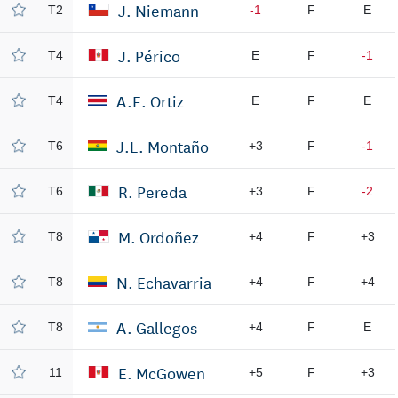
J. Niemann
T2
-1
F
E
J. Périco
T4
E
F
-1
A.E. Ortiz
T4
E
F
E
J.L. Montaño
T6
+3
F
-1
R. Pereda
T6
+3
F
-2
M. Ordoñez
T8
+4
F
+3
N. Echavarria
T8
+4
F
+4
A. Gallegos
T8
+4
F
E
E. McGowen
11
+5
F
+3