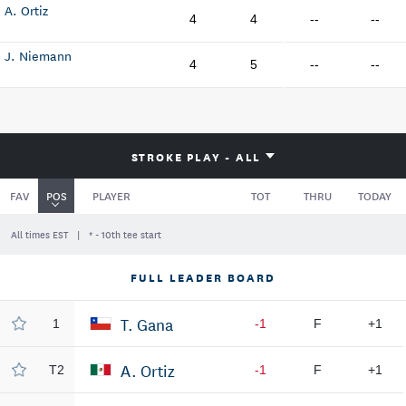
A. Ortiz
4
4
--
--
J. Niemann
4
5
--
--
STROKE PLAY - ALL
FAV
POS
PLAYER
TOT
THRU
TODAY
All times EST
* - 10th tee start
FULL LEADER BOARD
T. Gana
1
-1
F
+1
A. Ortiz
T2
-1
F
+1