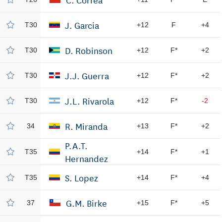
J. Garcia
T30
+12
F
+4
D. Robinson
T30
+12
F*
+2
J.J. Guerra
T30
+12
F*
+2
J.L. Rivarola
T30
+12
F*
-2
R. Miranda
34
+13
F*
+2
P.A.T.
T35
+14
F*
+1
Hernandez
S. Lopez
T35
+14
F*
+4
G.M. Birke
37
+15
F*
+5