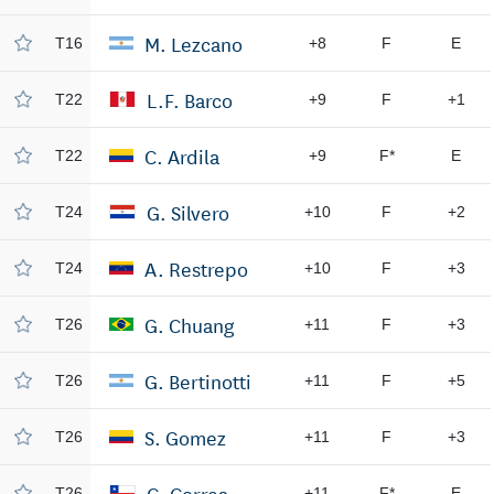
M. Lezcano
T16
+8
F
E
L.F. Barco
T22
+9
F
+1
C. Ardila
T22
+9
F*
E
G. Silvero
T24
+10
F
+2
A. Restrepo
T24
+10
F
+3
G. Chuang
T26
+11
F
+3
G. Bertinotti
T26
+11
F
+5
S. Gomez
T26
+11
F
+3
C. Correa
T26
+11
F*
E