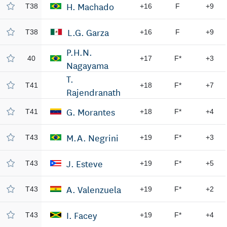
H. Machado
T38
+16
F
+9
L.G. Garza
T38
+16
F
+9
P.H.N.
40
+17
F*
+3
Nagayama
T.
T41
+18
F*
+7
Rajendranath
G. Morantes
T41
+18
F*
+4
M.A. Negrini
T43
+19
F*
+3
J. Esteve
T43
+19
F*
+5
A. Valenzuela
T43
+19
F*
+2
I. Facey
T43
+19
F*
+4