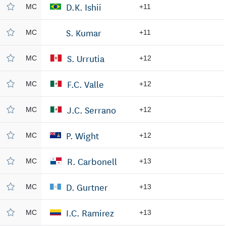
D.K. Ishii
MC
+11
S. Kumar
MC
+11
S. Urrutia
MC
+12
F.C. Valle
MC
+12
J.C. Serrano
MC
+12
P. Wight
MC
+12
R. Carbonell
MC
+13
D. Gurtner
MC
+13
I.C. Ramirez
MC
+13