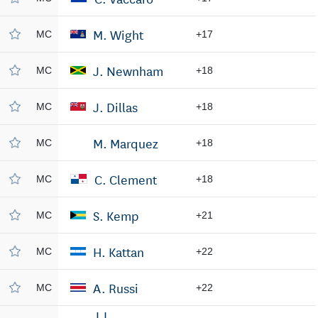
M. Wight
MC
+17
J. Newnham
MC
+18
J. Dillas
MC
+18
M. Marquez
MC
+18
C. Clement
MC
+18
S. Kemp
MC
+21
H. Kattan
MC
+22
A. Russi
MC
+22
J.L.