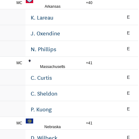
MC
+40
Arkansas
K. Lareau
E
J. Oxendine
E
N. Phillips
E
MC
+41
Massachusetts
C. Curtis
E
C. Sheldon
E
P. Kuong
E
MC
+41
Nebraska
D. Wilbeck
E