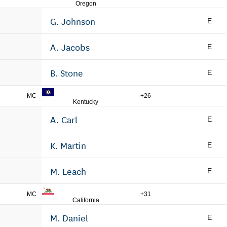
Oregon
G. Johnson
E
A. Jacobs
E
B. Stone
E
MC
+26
Kentucky
A. Carl
E
K. Martin
E
M. Leach
E
MC
+31
California
M. Daniel
E