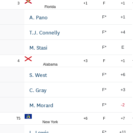
3
+1
F
+1
Florida
A. Pano
F*
+1
T.J. Connelly
F*
+4
M. Stasi
F*
E
4
+3
F
+1
Alabama
S. West
F*
+6
C. Gray
F*
+3
M. Morard
F*
-2
T5
+6
F
+7
New York
L. Lewis
F*
+11