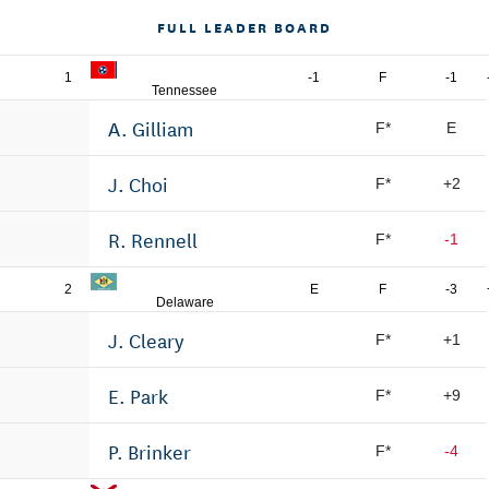
FULL LEADER BOARD
1
-1
F
-1
Tennessee
A. Gilliam
F*
E
J. Choi
F*
+2
R. Rennell
F*
-1
2
E
F
-3
Delaware
J. Cleary
F*
+1
E. Park
F*
+9
P. Brinker
F*
-4