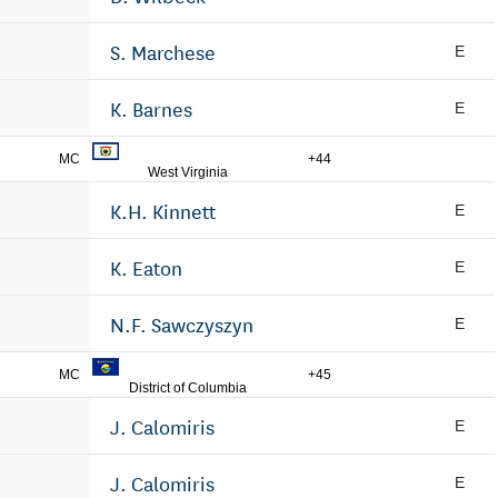
S. Marchese
E
K. Barnes
E
MC
+44
West Virginia
K.H. Kinnett
E
K. Eaton
E
N.F. Sawczyszyn
E
MC
+45
District of Columbia
J. Calomiris
E
J. Calomiris
E