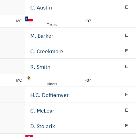
C. Austin
E
MC
+37
Texas
M. Barker
E
C. Creekmore
E
R. Smith
E
MC
+37
Illinois
H.C. Dofflemyer
E
C. McLear
E
D. Stolarik
E