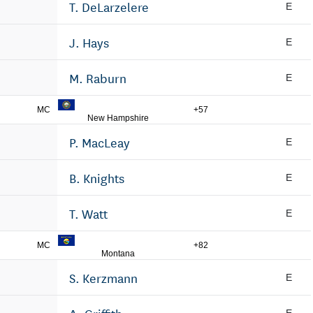
T. DeLarzelere
E
J. Hays
E
M. Raburn
E
MC
+57
New Hampshire
P. MacLeay
E
B. Knights
E
T. Watt
E
MC
+82
Montana
S. Kerzmann
E