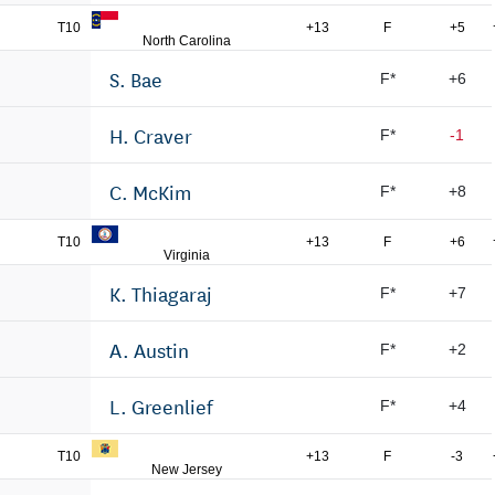
T10
+13
F
+5
North Carolina
S. Bae
F*
+6
H. Craver
F*
-1
C. McKim
F*
+8
T10
+13
F
+6
Virginia
K. Thiagaraj
F*
+7
A. Austin
F*
+2
L. Greenlief
F*
+4
T10
+13
F
-3
New Jersey