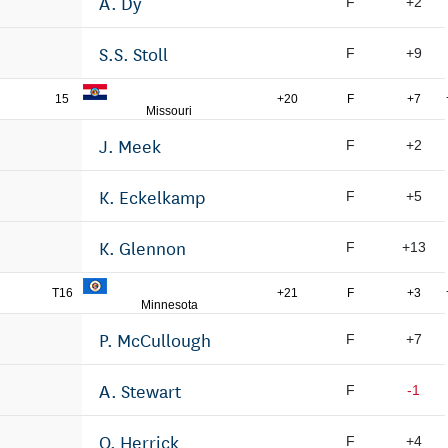
A. Dy
F
+2
S.S. Stoll
F
+9
15
+20
F
+7
Missouri
J. Meek
F
+2
K. Eckelkamp
F
+5
K. Glennon
F
+13
T16
+21
F
+3
Minnesota
P. McCullough
F
+7
A. Stewart
F
-1
O. Herrick
F
+4