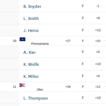
B. Snyder
F
-1
L. Smith
F
+8
J. Heinz
F
+12
20
+27
F
+10
Pennsylvania
A. Kan
F
+5
K. Wolfe
F
+10
K. Miller
F
+5
21
+29
F
+12
Ohio
L. Thompson
F
+10