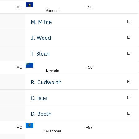
MC
+56
Vermont
M. Milne
E
J. Wood
E
T. Sloan
E
MC
+56
Nevada
R. Cudworth
E
C. Isler
E
D. Booth
E
MC
+57
Oklahoma