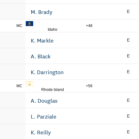
M. Brady
E
MC
+48
Idaho
K. Markle
E
A. Black
E
K. Darrington
E
MC
+56
Rhode Island
A. Douglas
E
L. Parziale
E
K. Reilly
E