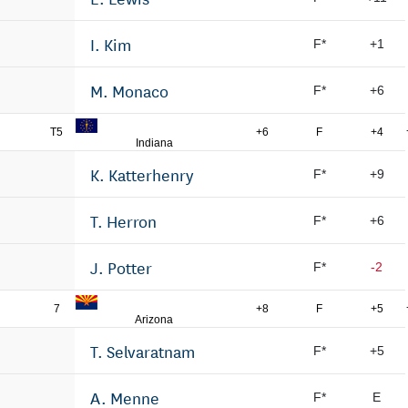
I. Kim
F*
+1
M. Monaco
F*
+6
T5
+6
F
+4
Indiana
K. Katterhenry
F*
+9
T. Herron
F*
+6
J. Potter
F*
-2
7
+8
F
+5
Arizona
T. Selvaratnam
F*
+5
A. Menne
F*
E