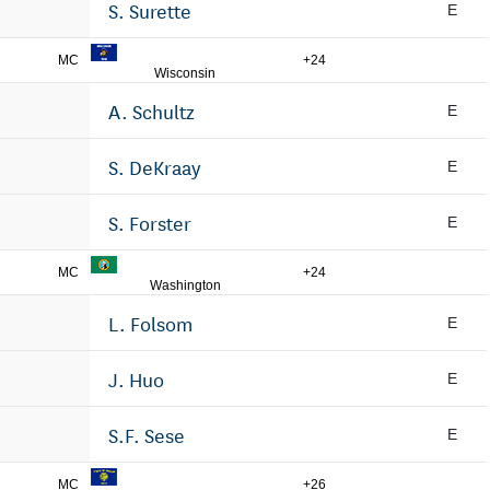
S. Surette
E
MC
+24
Wisconsin
A. Schultz
E
S. DeKraay
E
S. Forster
E
MC
+24
Washington
L. Folsom
E
J. Huo
E
S.F. Sese
E
MC
+26