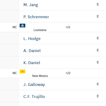
M. Jang
E
P. Schremmer
E
MC
+21
Louisiana
L. Hodge
E
A. Daniel
E
K. Daniel
E
MC
+22
New Mexico
J. Galloway
E
C.F. Trujillo
E