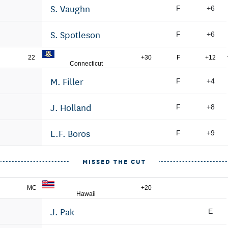
S. Vaughn
F
+6
S. Spotleson
F
+6
22
+30
F
+12
Connecticut
M. Filler
F
+4
J. Holland
F
+8
L.F. Boros
F
+9
MISSED THE CUT
MC
+20
Hawaii
J. Pak
E