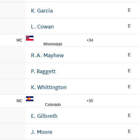
K. Garcia
E
L. Cowan
E
MC
+34
Mississippi
R.A. Mayhew
E
P. Baggett
E
K. Whittington
E
MC
+35
Colorado
E. Gilbreth
E
J. Moore
E