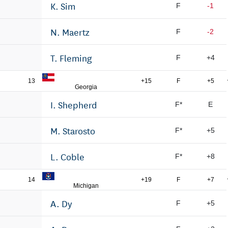
K. Sim
F
-1
N. Maertz
F
-2
T. Fleming
F
+4
13
+15
F
+5
Georgia
I. Shepherd
F*
E
M. Starosto
F*
+5
L. Coble
F*
+8
14
+19
F
+7
Michigan
A. Dy
F
+5