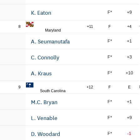
K. Eaton
F*
+9
8
+11
F
+4
Maryland
A. Seumanutafa
F*
+1
C. Connolly
F*
+3
A. Kraus
F*
+10
9
+12
F
E
South Carolina
M.C. Bryan
F*
+1
L. Venable
F*
+9
D. Woodard
F*
-1