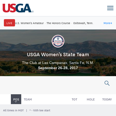
LIVE
U.S. Women's Amateur
·
The Honors Course
·
Ooltewah, Tenn.
More
→
USGA Women's State Team
The Club at Las Campanas, Santa Fe, N.M.
September 26-28, 2017
POS
TEAM
TOT
HOLE
TODAY
All times in MDT
* - 10th tee start