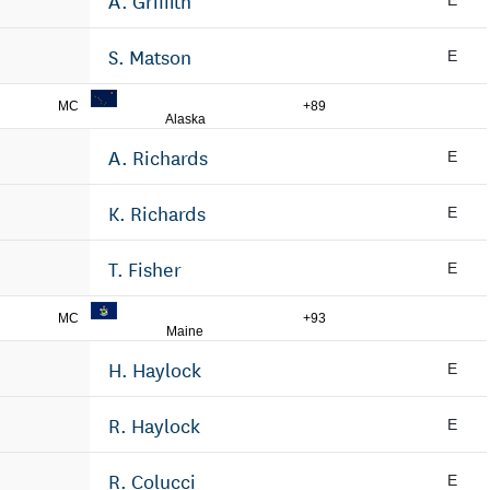
A. Griffith
E
S. Matson
E
MC
+89
Alaska
A. Richards
E
K. Richards
E
T. Fisher
E
MC
+93
Maine
H. Haylock
E
R. Haylock
E
R. Colucci
E