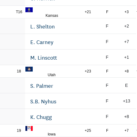
T16
+21
F
+3
Kansas
L. Shelton
F
+2
E. Carney
F
+7
M. Linscott
F
+1
18
+23
F
+8
Utah
S. Palmer
F
E
S.B. Nyhus
F
+13
K. Chugg
F
+8
19
+25
F
+7
Iowa