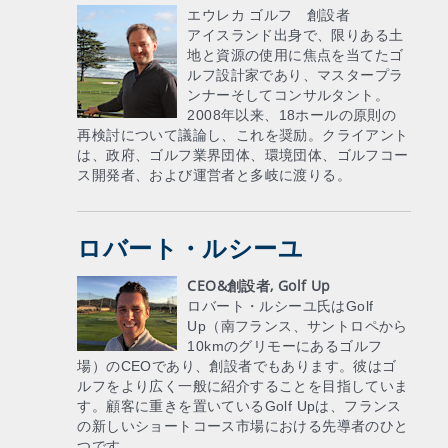
エウレカ ゴルフ 創設者
アイスランド出身で、限りある土
地と資源の使用に焦点を当てたゴ
ルフ設計家であり、マスタープラ
ンナーそしてコンサルタント。
2008年以来、18ホールの原則の
再検討について議論し、これを奨励。クライアント
は、政府、ゴルフ業界団体、環境団体、ゴルフコー
ス開発者、および運営者と多岐に渡りる。
ロバート・ルシーユ
CEO&創設者, Golf Up
ロバート・ルシーユ氏はGolf
Up（南フランス、サントロペから
10kmのグリモーにあるゴルフ
場）のCEOであり、創設者でもあります。彼はゴ
ルフをより広く一般に紹介することを目指していま
す。顧客に重きを置いているGolf Upは、フランス
の新しいショートコース市場における先導者のひと
つです。