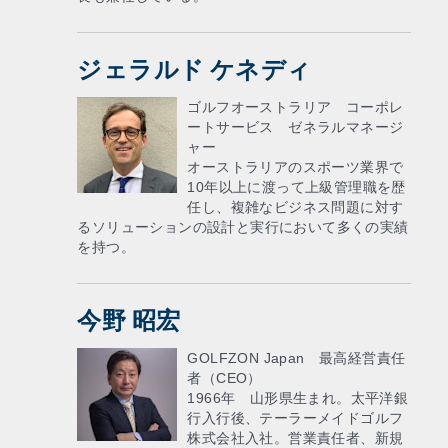
ジェラルド ケネディ
ゴルフオーストラリア コーポレ
ートサービス ゼネラルマネージ
ャー
オーストラリアのスポーツ業界で
10年以上に渡って上級管理職を歴
任し、複雑なビジネス問題に対す
るソリューションの設計と実行において多くの実績
を持つ。
今野 昭宏
GOLFZON Japan 最高経営責任
者（CEO）
1966年 山形県生まれ。太平洋銀
行入行後、テーラーメイドゴルフ
株式会社入社。営業責任者、新規