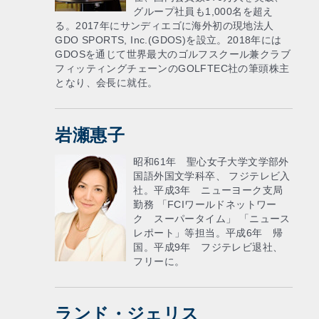
グループ社員も1,000名を超え
る。2017年にサンディエゴに海外初の現地法人
GDO SPORTS, Inc.(GDOS)を設立。2018年には
GDOSを通じて世界最大のゴルフスクール兼クラブ
フィッティングチェーンのGOLFTEC社の筆頭株主
となり、会長に就任。
岩瀬惠子
昭和61年 聖心女子大学文学部外
国語外国文学科卒、 フジテレビ入
社。平成3年 ニューヨーク支局
勤務 「FCIワールドネットワー
ク スーパータイム」 「ニュース
レポート」等担当。平成6年 帰
国。平成9年 フジテレビ退社、
フリーに。
ランド・ジェリス