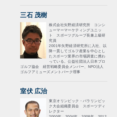
三石 茂樹
株式会社矢野経済研究所 コンシ
ューマーマーケティングユニッ
ト スポーツグループ長兼上級研
究員
2001年矢野経済研究所に入社、以
降一貫してゴルフ産業を中心とし
たスポーツ業界の市場調査に携わ
っている。公益社団法人日本プロ
ゴルフ協会 経営戦略委員会メンバー、NPO法人
ゴルフアミューズメントパーク理事
室伏 広治
東京オリンピック・パラリンピッ
ク大会組織委員会 スポーツディ
レクター
2000年、2004年、2008年、2012