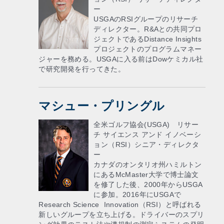
ー
USGAのRSIグループのリサーチ
ディレクター。R&Aとの共同プロ
ジェクトであるDistance Insights
プロジェクトのプログラムマネー
ジャーを務める。USGAに入る前はDowケミカル社
で研究開発を行ってきた。
マシュー・プリングル
全米ゴルフ協会(USGA) リサー
チ サイエンス アンド イノベーシ
ョン（RSI）シニア・ディレクタ
ー
カナダのオンタリオ州ハミルトン
にあるMcMaster大学で博士論文
を修了した後、2000年からUSGA
に参加。2016年にUSGAで
Research Science Innovation（RSI）と呼ばれる
新しいグループを立ち上げる。ドライバーのスプリ