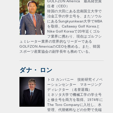
GOLFZON America 最高経営責
任者（CEO）
韓国の大田にある忠南国立大学で
冶金工学の学士号を、またソウル
にあるSungkyunkwan大学でMBA
を取得。Callaway Golf Koreaと
Nike Golf Koreaで20年近くゴル
フ業界に携わり、現在はゴルフシ
ュミレーター業界の世界的なリーダーである
GOLFZON AmericaのCEOを務める。また、韓国
スポーツ産業協会の副学長年も務めている。
ダナ・ ロン
トロ カンパニー 技術研究イノベ
ーションセンター マネージング
ディレクター （名誉退職）
ミネソタ大学で機械工学の学士号
と修士号を両方を取得。1974年に
The Toro Companyに入社し、水
管理、代替燃料などの分野で先端