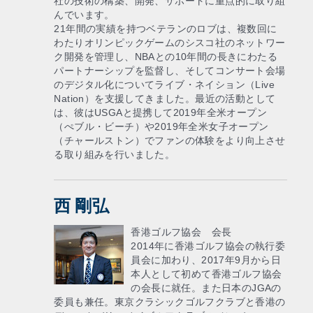
社の技術の構築、開発、サポートに重点的に取り組
んでいます。
21年間の実績を持つベテランのロブは、複数回に
わたりオリンピックゲームのシスコ社のネットワー
ク開発を管理し、NBAとの10年間の長きにわたる
パートナーシップを監督し、そしてコンサート会場
のデジタル化についてライブ・ネイション（Live
Nation）を支援してきました。最近の活動として
は、彼はUSGAと提携して2019年全米オープン
（ぺブル・ビーチ）や2019年全米女子オープン
（チャールストン）でファンの体験をより向上させ
る取り組みを行いました。
西 剛弘
香港ゴルフ協会 会長
2014年に香港ゴルフ協会の執行委
員会に加わり、2017年9月から日
本人として初めて香港ゴルフ協会
の会長に就任。また日本のJGAの
委員も兼任。東京クラシックゴルフクラブと香港の