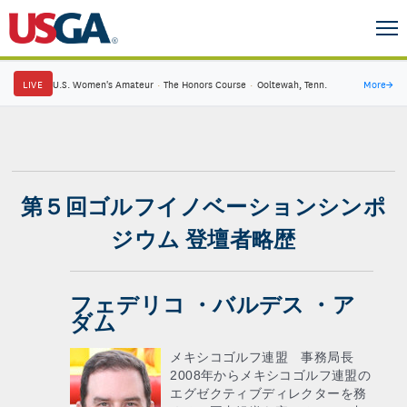
LIVE
U.S. Women's Amateur
·
The Honors Course
·
Ooltewah, Tenn.
More
→
第５回ゴルフイノベーションシンポ
ジウム 登壇者略歴
フェデリコ ・バルデス ・ア
ダム
メキシコゴルフ連盟 事務局長
2008年からメキシコゴルフ連盟の
エグゼクティブディレクターを務