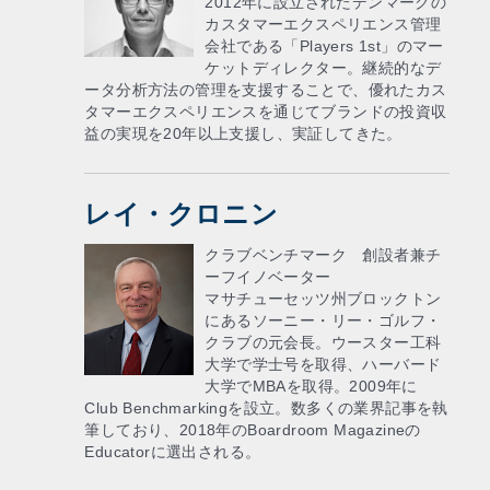
2012年に設立されたデンマークの
カスタマーエクスペリエンス管理
会社である「Players 1st」のマー
ケットディレクター。継続的なデ
ータ分析方法の管理を支援することで、優れたカス
タマーエクスペリエンスを通じてブランドの投資収
益の実現を20年以上支援し、実証してきた。
レイ・クロニン
クラブベンチマーク 創設者兼チ
ーフイノベーター
マサチューセッツ州ブロックトン
にあるソーニー・リー・ゴルフ・
クラブの元会長。ウースター工科
大学で学士号を取得、ハーバード
大学でMBAを取得。2009年に
Club Benchmarkingを設立。数多くの業界記事を執
筆しており、2018年のBoardroom Magazineの
Educatorに選出される。