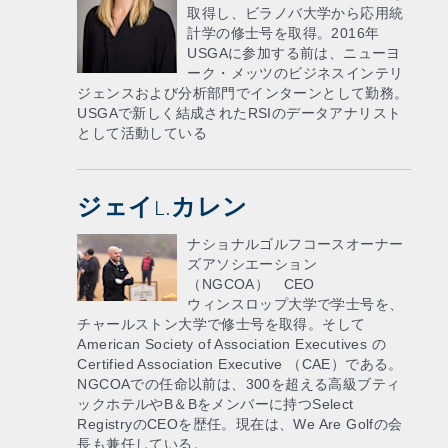
取得し、ビラノバ大学から応用統
計学の修士号を取得。2016年
USGAに参加する前は、ニューヨ
ーク・メッツのビジネスインテリ
ジェンスおよび分析部門でインターンとして勤務。
USGAで新しく結成されたRSIのデータアナリスト
として活動している
ジェイL.カレン
ナショナルゴルフコースオーナー
ズアソシエーション
（NGCOA） CEO
ウィンスロップ大学で学士号を、
チャールストン大学で修士号を取得。そして
American Society of Association Executives の
Certified Association Executive （CAE）である。
NGCOAでの任命以前は、300を超える高級ブティ
ックホテルやB＆Bをメンバーに持つSelect
RegistryのCEOを歴任。現在は、We Are Golfの会
長も兼任している。