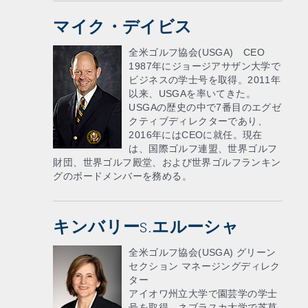
マイク・デイビス
全米ゴルフ協会(USGA) CEO
1987年にジョージアサザン大学​​で
ビジネスの学士号を取得。2011年
以来、USGAを率いてきた。
USGAの歴史の中で7番目のエグゼ
クティブディレクターであり、
2016年にはCEOに就任。現在
は、国際ゴルフ連盟、世界ゴルフ
財団、世界ゴルフ殿堂、および世界ゴルフランキン
グのボードメンバーを務める。
キンバリーS.エルーシャ
全米ゴルフ協会(USGA) グリーン
セクション マネージングディレク
ター
アイオワ州立大学で園芸学の学士
号を取得、ネブラスカ大学で芝草