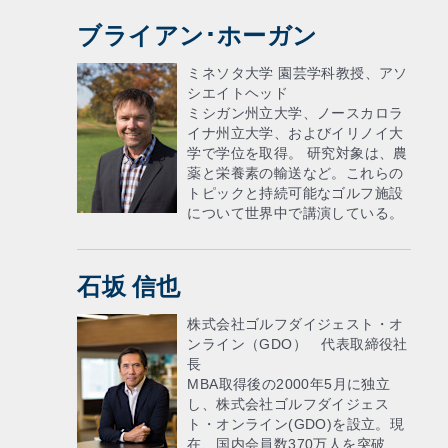
ブライアン･ホーガン
ミネソタ大学 園芸学科教授、アソ
シエイトヘッド
ミシガン州立大学、ノースカロラ
イナ州立大学、およびイリノイ大
学で学位を取得。 研究対象は、農
薬と栄養素の輸送など。これらの
トピックと持続可能なゴルフ施設
について世界中で講演している。
石坂 信也
株式会社ゴルフダイジェスト・オ
ンライン（GDO） 代表取締役社
長
MBA取得後の2000年5月に独立
し、株式会社ゴルフダイジェス
ト・オンライン(GDO)を設立。現
在、国内会員数370万人を突破、