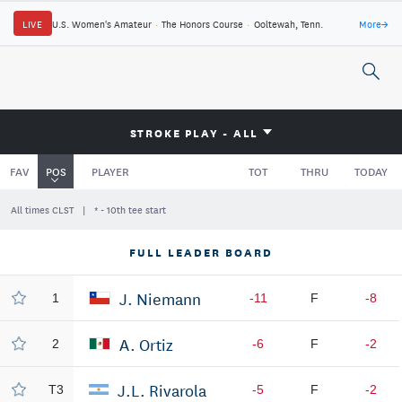
LIVE
U.S. Women's Amateur
·
The Honors Course
·
Ooltewah, Tenn.
More
→
STROKE PLAY - ALL
FAV
POS
PLAYER
TOT
THRU
TODAY
All times CLST
* - 10th tee start
FULL LEADER BOARD
J. Niemann
1
-11
F
-8
A. Ortiz
2
-6
F
-2
J.L. Rivarola
T3
-5
F
-2