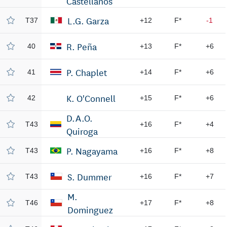
Castellanos
L.G. Garza
T37
+12
F*
-1
R. Peña
40
+13
F*
+6
P. Chaplet
41
+14
F*
+6
K. O'Connell
42
+15
F*
+6
D.A.O.
T43
+16
F*
+4
Quiroga
P. Nagayama
T43
+16
F*
+8
S. Dummer
T43
+16
F*
+7
M.
T46
+17
F*
+8
Dominguez