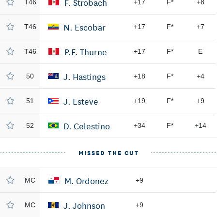
F. Strobach
T46
+17
F*
+8
N. Escobar
T46
+17
F*
+7
P.F. Thurne
T46
+17
F*
E
J. Hastings
50
+18
F*
+4
J. Esteve
51
+19
F*
+9
D. Celestino
52
+34
F*
+14
MISSED THE CUT
M. Ordonez
MC
+9
J. Johnson
MC
+9