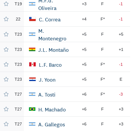
M.F.d.
T19
+3
F
-1
Oliveira
C. Correa
22
+4
F*
-1
M.
T23
+5
F
+5
Montenegro
J.L. Montaño
T23
+5
F
+1
L.F. Barco
T23
+5
F*
-1
J. Yoon
T23
+5
F*
E
A. Tosti
T27
+6
F*
-3
H. Machado
T27
+6
F
+3
A. Gallegos
T27
+6
F
+3