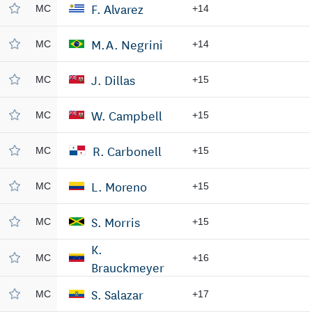
F. Alvarez
MC
+14
M.A. Negrini
MC
+14
J. Dillas
MC
+15
W. Campbell
MC
+15
R. Carbonell
MC
+15
L. Moreno
MC
+15
S. Morris
MC
+15
K.
MC
+16
Brauckmeyer
S. Salazar
MC
+17