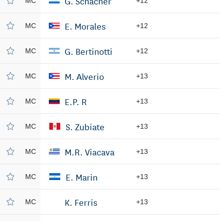
G. Schacher
MC
+12
E. Morales
MC
+12
G. Bertinotti
MC
+12
M. Alverio
MC
+13
E.P. R
MC
+13
S. Zubiate
MC
+13
M.R. Viacava
MC
+13
E. Marin
MC
+13
K. Ferris
MC
+13