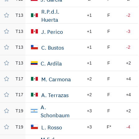
R.P.d.l.
T13
+1
F
-2
Huerta
J. Perico
T13
+1
F
-3
C. Bustos
T13
+1
F
-2
C. Ardila
T13
+1
F
+2
M. Carmona
T17
+2
F
+4
A. Terrazas
T17
+2
F
+4
A.
T19
+3
F
+2
Schonbaum
L. Rosso
T19
+3
F*
-4