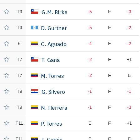
G.M. Birke
T3
-5
F
-3
D. Gurtner
T3
-5
F
-2
C. Aguado
6
-4
F
-2
T. Gana
T7
-2
F
+1
M. Torres
T7
-2
F
E
G. Silvero
T9
-1
F
-1
N. Herrera
T9
-1
F
-3
P. Torres
T11
E
F
+1
J. Garcia
T11
E
F
E