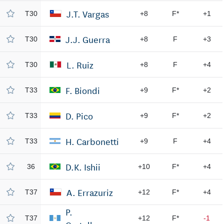
J.T. Vargas
T30
+8
F*
+1
J.J. Guerra
T30
+8
F
+3
L. Ruiz
T30
+8
F
+4
F. Biondi
T33
+9
F*
+2
D. Pico
T33
+9
F*
+2
H. Carbonetti
T33
+9
F
+4
D.K. Ishii
36
+10
F*
+4
A. Errazuriz
T37
+12
F*
+4
P.
T37
+12
F*
-1