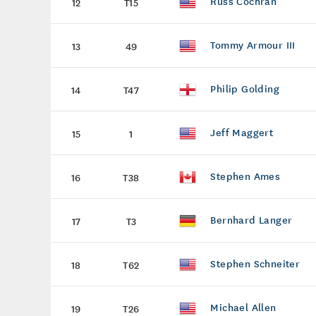
Russ Cochran
12
T15
Tommy Armour III
13
49
Philip Golding
14
T47
Jeff Maggert
15
1
Stephen Ames
16
T38
Bernhard Langer
17
T3
Stephen Schneiter
18
T62
Michael Allen
19
T26