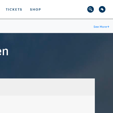
TICKETS
SHOP
See More
→
en