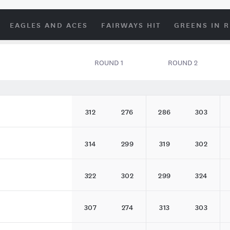
EAGLES AND ACES
FAIRWAYS HIT
GREENS IN 
ROUND 1
ROUND 2
312
276
286
303
314
299
319
302
322
302
299
324
307
274
313
303