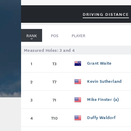
DRIVING DISTANCE
RANK
POS
PLAYER
Measured Holes:
3
and
4
Grant Waite
1
T3
Kevin Sutherland
2
T7
Mike Finster (a)
3
71
Duffy Waldorf
4
T10