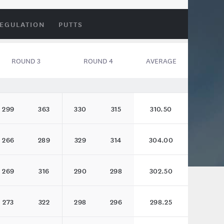
REGULATION
PUTTS
ROUND 3
ROUND 4
AVERAGE
299
363
330
315
310.50
266
289
329
314
304.00
269
316
290
298
302.50
273
322
298
296
298.25