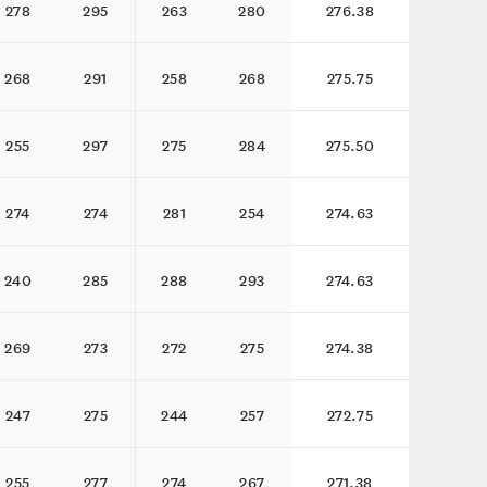
278
295
263
280
276.38
268
291
258
268
275.75
255
297
275
284
275.50
274
274
281
254
274.63
240
285
288
293
274.63
269
273
272
275
274.38
247
275
244
257
272.75
255
277
274
267
271.38