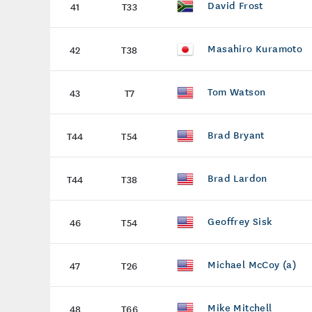
David Frost
41
T33
Masahiro Kuramoto
42
T38
Tom Watson
43
T7
Brad Bryant
T44
T54
Brad Lardon
T44
T38
Geoffrey Sisk
46
T54
Michael McCoy (a)
47
T26
Mike Mitchell
48
T66