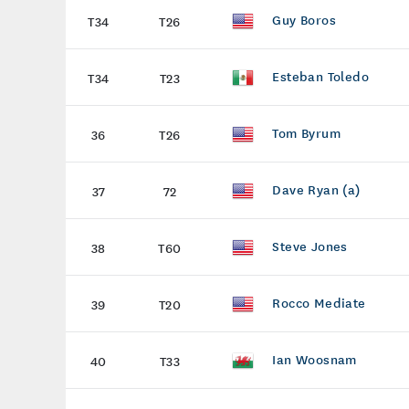
Guy Boros
T34
T26
Esteban Toledo
T34
T23
Tom Byrum
36
T26
Dave Ryan (a)
37
72
Steve Jones
38
T60
Rocco Mediate
39
T20
Ian Woosnam
40
T33