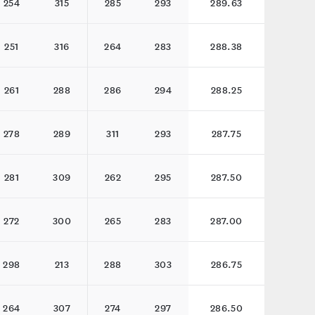
254
315
285
293
289.63
251
316
264
283
288.38
261
288
286
294
288.25
278
289
311
293
287.75
281
309
262
295
287.50
272
300
265
283
287.00
298
213
288
303
286.75
264
307
274
297
286.50