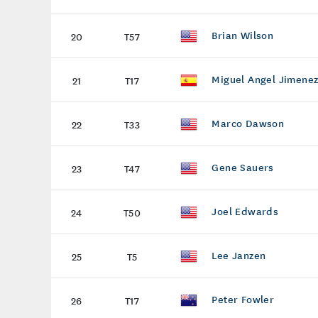
Brian Wilson
20
T57
Miguel Angel Jimene
21
T17
Marco Dawson
22
T33
Gene Sauers
23
T47
Joel Edwards
24
T50
Lee Janzen
25
T5
Peter Fowler
26
T17