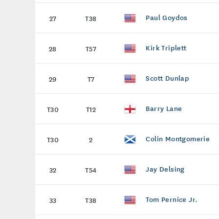
Paul Goydos
27
T38
Kirk Triplett
28
T57
Scott Dunlap
29
T7
Barry Lane
T30
T12
Colin Montgomerie
T30
2
Jay Delsing
32
T54
Tom Pernice Jr.
33
T38