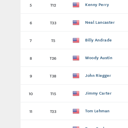
Kenny Perry
5
T12
Neal Lancaster
6
T33
Billy Andrade
7
T5
Woody Austin
8
T26
John Riegger
9
T38
Jimmy Carter
10
T15
Tom Lehman
11
T23